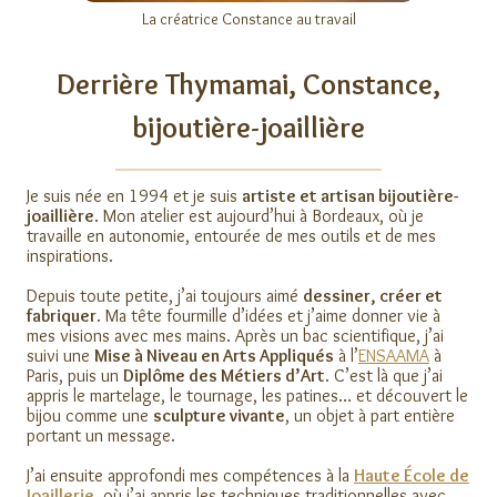
La créatrice Constance au travail
Derrière Thymamai, Constance,
bijoutière-joaillière
Je suis née en 1994 et je suis
artiste et artisan bijoutière-
joaillière
. Mon atelier est aujourd’hui à Bordeaux, où je
travaille en autonomie, entourée de mes outils et de mes
inspirations.
Depuis toute petite, j’ai toujours aimé
dessiner, créer et
fabriquer
. Ma tête fourmille d’idées et j’aime donner vie à
mes visions avec mes mains. Après un bac scientifique, j’ai
suivi une
Mise à Niveau en Arts Appliqués
à l’
ENSAAMA
à
Paris, puis un
Diplôme des Métiers d’Art
. C’est là que j’ai
appris le martelage, le tournage, les patines… et découvert le
bijou comme une
sculpture vivante
, un objet à part entière
portant un message.
J’ai ensuite approfondi mes compétences à la
Haute École de
Joaillerie
, où j’ai appris les techniques traditionnelles avec