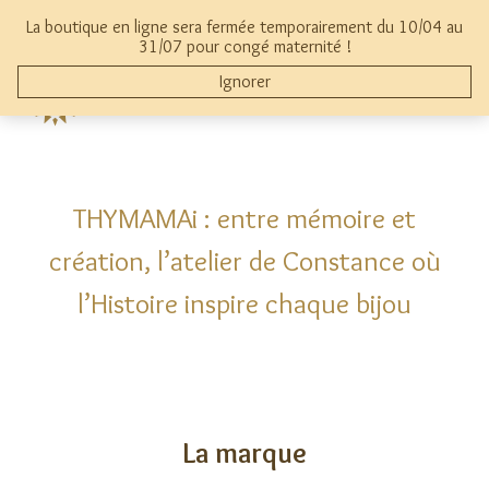
Aller
La boutique en ligne sera fermée temporairement du 10/04 au
au
mon compte
0
31/07 pour congé maternité !
contenu
Ignorer
THYMAMAI
THYMAMAi : entre mémoire et
création, l’atelier de Constance où
l’Histoire inspire chaque bijou
La marque