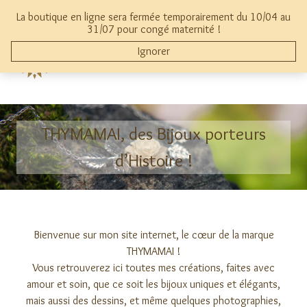
Aller
La boutique en ligne sera fermée temporairement du 10/04 au
au
mon compte
0
31/07 pour congé maternité !
contenu
Ignorer
THYMAMAI
THYMAMAI, des Bijoux porteurs
d’Histoire !
Bienvenue sur mon site internet, le cœur de la marque
THYMAMAI !
Vous retrouverez ici toutes mes créations, faites avec
amour et soin, que ce soit les bijoux uniques et élégants,
mais aussi des dessins, et même quelques photographies,