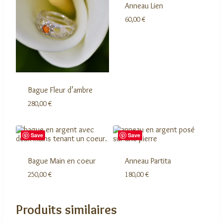
Anneau Lien
60,00
€
Bague Fleur d’ambre
280,00
€
Save
Save
Bague Main en coeur
Anneau Partita
250,00
€
180,00
€
Produits similaires