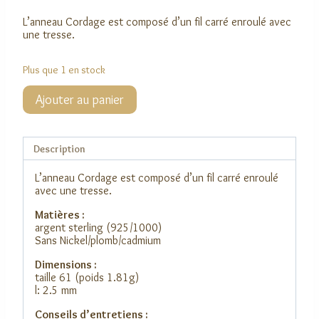
L’anneau Cordage est composé d’un fil carré enroulé avec
une tresse.
Plus que 1 en stock
quantité
Ajouter au panier
de
Anneau
Cordage
Description
L’anneau Cordage est composé d’un fil carré enroulé
avec une tresse.
Matières :
argent sterling (925/1000)
Sans Nickel/plomb/cadmium
Dimensions :
taille 61 (poids 1.81g)
l: 2.5 mm
Conseils d’entretiens :