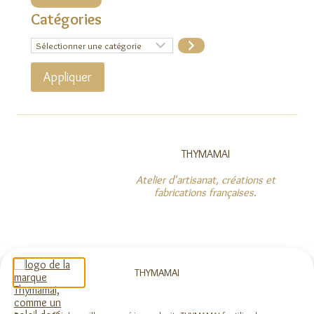
Catégories
Sélectionner
une
catégorie
Appliquer
THYMAMAI
Atelier d'artisanat, créations et
fabrications françaises
.
NOUS SUIVRE
THYMAMAI