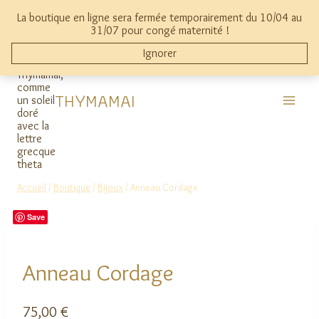
Aller
La boutique en ligne sera fermée temporairement du 10/04 au
au
mon compte
0
31/07 pour congé maternité !
contenu
Ignorer
THYMAMAI
Accueil
/
Boutique
/
Bijoux
/
Anneau Cordage
Save
Anneau Cordage
75,00
€