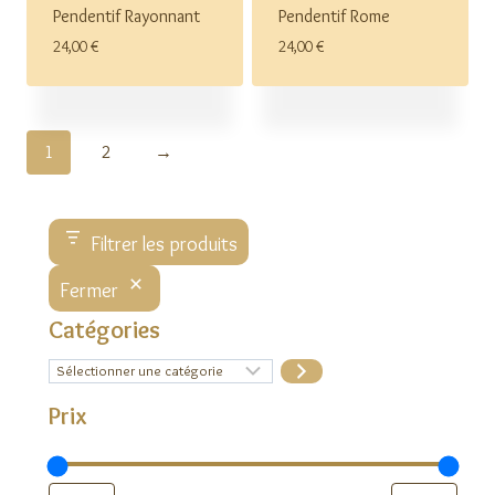
Pendentif Rayonnant
Pendentif Rome
24,00
€
24,00
€
1
2
→
Filtrer les produits
Fermer
Catégories
Sélectionner
une
catégorie
Prix