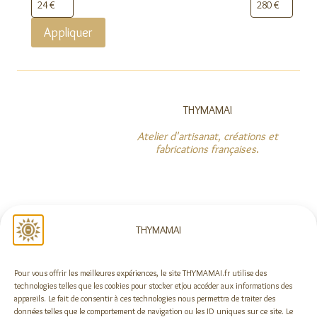
Appliquer
THYMAMAI
Atelier d'artisanat, créations et
fabrications françaises
.
NOUS SUIVRE
THYMAMAI
Pour vous offrir les meilleures expériences, le site THYMAMAI.fr utilise des
Rejoindre la newsletter !
technologies telles que les cookies pour stocker et/ou accéder aux informations des
appareils. Le fait de consentir à ces technologies nous permettra de traiter des
données telles que le comportement de navigation ou les ID uniques sur ce site. Le