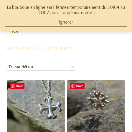
Aller
La boutique en ligne sera fermée temporairement du 10/04 au
au
mon compte
0
31/07 pour congé maternité !
contenu
Ignorer
THYMAMAI
Accueil
/
Boutique
/
Bijoux
/
Pendentifs
Save
Save