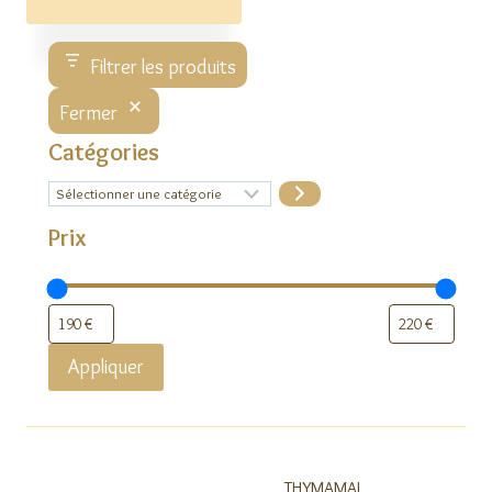
Filtrer les produits
Fermer
Catégories
Sélectionner
une
catégorie
Prix
Appliquer
THYMAMAI