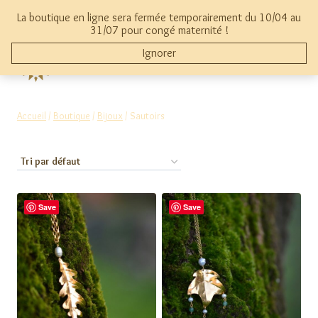
Aller
La boutique en ligne sera fermée temporairement du 10/04 au
au
mon compte
0
31/07 pour congé maternité !
contenu
Ignorer
THYMAMAI
Accueil
/
Boutique
/
Bijoux
/
Sautoirs
Save
Save