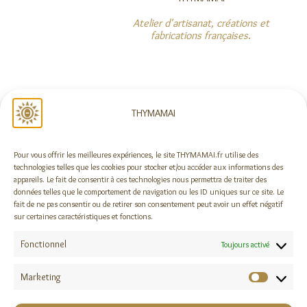
Atelier d'artisanat, créations et
fabrications françaises
.
NOUS SUIVRE
THYMAMAI
Pour vous offrir les meilleures expériences, le site THYMAMAI.fr utilise des
Rejoindre la newsletter !
technologies telles que les cookies pour stocker et/ou accéder aux informations des
appareils. Le fait de consentir à ces technologies nous permettra de traiter des
données telles que le comportement de navigation ou les ID uniques sur ce site. Le
fait de ne pas consentir ou de retirer son consentement peut avoir un effet négatif
sur certaines caractéristiques et fonctions.
DES QUESTIONS ?
Fonctionnel
A propos
Toujours activé
Foire aux questions
Contact
Marketing
Marketi