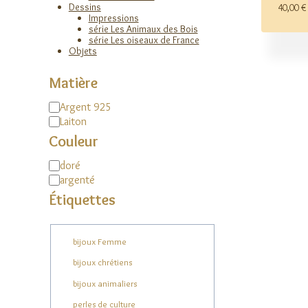
Dessins
40,00
€
Impressions
série Les Animaux des Bois
série Les oiseaux de France
Objets
Matière
Matière
Argent 925
Laiton
Couleur
Couleur
doré
argenté
Étiquettes
Étiquette
bijoux Femme
bijoux chrétiens
bijoux animaliers
perles de culture