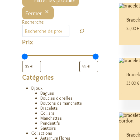
Filtrer les produits
Fermer
Bracel
Recherche
35,00
€
Prix
Bracel
Catégories
35,00
€
Bijoux
Bagues
Boucles d'oreilles
Boutons de manchette
Bracelets
Colliers
Manchettes
Pendentifs
Sautoirs
Collections
Bracel
Aeternum Flores