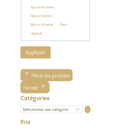
bijoux Homme
bijoux marins
bijoux Unisexe
fleur
végétal
Appliquer
Filtrer les produits
Fermer
Catégories
Sélectionner
une
catégorie
Prix