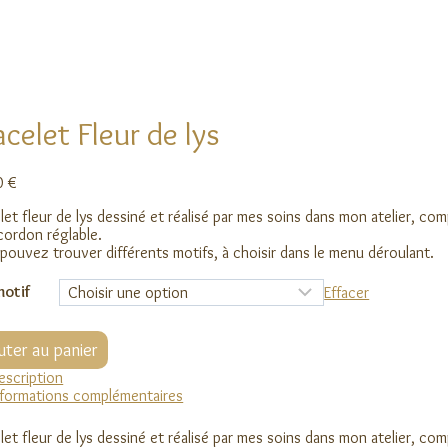
acelet Fleur de lys
0
€
let fleur de lys dessiné et réalisé par mes soins dans mon atelier, co
cordon réglable.
pouvez trouver différents motifs, à choisir dans le menu déroulant.
motif
Effacer
ité
uter au panier
let
escription
nformations complémentaires
let fleur de lys dessiné et réalisé par mes soins dans mon atelier, co