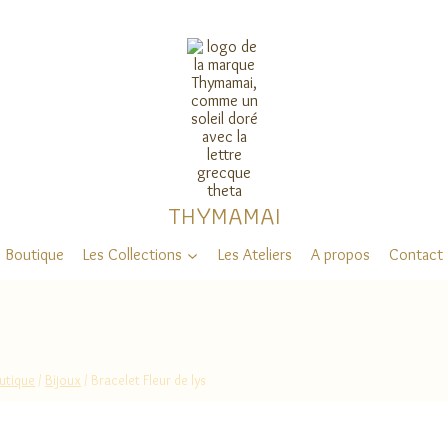
THYMAMAI
Boutique
Les Collections
Les Ateliers
A propos
Contact
utique
/
Bijoux
/
Bracelet Fleur de lys