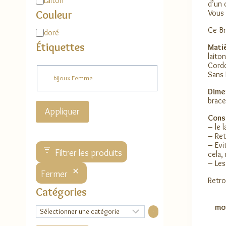
Laiton
d’un 
Couleur
Vous 
Ce Br
Couleur
doré
Étiquettes
Matiè
laito
Cordo
Étiquette
Sans 
bijoux Femme
Dime
brace
Appliquer
Conse
– le 
– Ret
– Evi
Filtrer les produits
cela,
– Les
Fermer
Retro
Catégories
mo
Sélectionner
une
catégorie