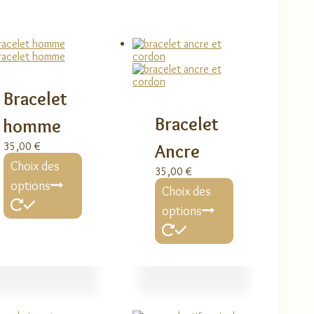
Bracelet
Bracelet
homme
35,00
€
Ancre
Ce
Choix des
produit
35,00
€
a
Ce
options
Choix des
plusieurs
produit
variations.
a
options
Les
plusieurs
options
variations.
peuvent
Les
être
options
choisies
peuvent
sur
être
la
choisies
page
sur