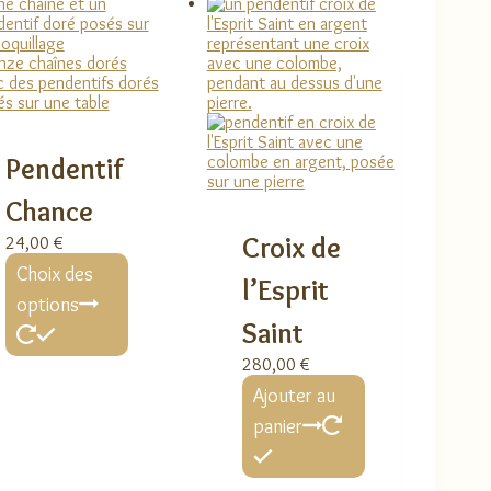
du
la
produit
page
du
produit
Pendentif
Chance
Croix de
24,00
€
Ce
Choix des
produit
l’Esprit
a
options
plusieurs
Saint
variations.
Les
280,00
€
options
Ajouter au
peuvent
être
panier
choisies
sur
la