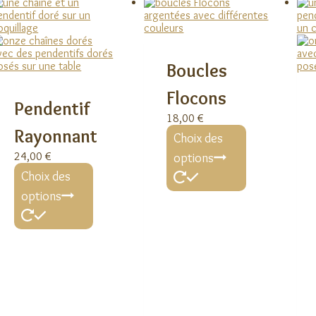
du
la
produit
page
du
produit
Boucles
Flocons
Pendentif
18,00
€
Ce
Rayonnant
Choix des
produit
a
24,00
€
options
Ce
plusieurs
Choix des
produit
variations.
a
Les
options
plusieurs
options
variations.
peuvent
Les
être
options
choisies
peuvent
sur
être
la
choisies
page
sur
du
la
produit