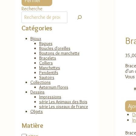
Fermer
Recherche
Catégories
Br
Bijoux
Bagues
Boucles d'oreilles
Boutons de manchette
35,0
Bracelets
Colliers
Brace
Manchettes
d’un 
Pendentifs
Vous 
Sautoirs
Collections
Aeternum Flores
Dessins
Impressions
série Les Animaux des Bois
quant
Ajo
série Les oiseaux de France
de
Objets
Brace
D
Fleur
I
Matière
de
lys
Brace
Matière