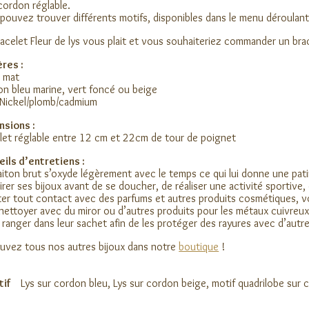
cordon réglable.
pouvez trouver différents motifs, disponibles dans le menu déroulant
acelet Fleur de lys vous plait et vous souhaiteriez commander un br
res :
n mat
n bleu marine, vert foncé ou beige
Nickel/plomb/cadmium
nsions :
let réglable entre 12 cm et 22cm de tour de poignet
ils d’entretiens :
laiton brut s’oxyde légèrement avec le temps ce qui lui donne une pati
irer ses bijoux avant de se doucher, de réaliser une activité sportive,
ter tout contact avec des parfums et autres produits cosmétiques, vo
 nettoyer avec du miror ou d’autres produits pour les métaux cuivreux
 ranger dans leur sachet afin de les protéger des rayures avec d’autre
uvez tous nos autres bijoux dans notre
boutique
!
tif
Lys sur cordon bleu, Lys sur cordon beige, motif quadrilobe sur