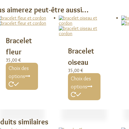
s aimerez peut-être aussi…
Bracelet
Bracelet
fleur
35,00
€
oiseau
Ce
Choix des
produit
35,00
€
a
Ce
options
Choix des
plusieurs
produit
variations.
a
options
Les
plusieurs
options
variations.
peuvent
Les
être
options
choisies
peuvent
sur
être
duits similaires
la
choisies
page
sur