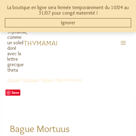
Aller
La boutique en ligne sera fermée temporairement du 10/04 au
au
mon compte
0
31/07 pour congé maternité !
contenu
Ignorer
THYMAMAI
Accueil
/
Boutique
/
Bijoux
/
Bague Mortuus
Save
Bague Mortuus