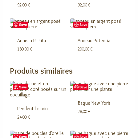
92,00
€
92,00
€
Save
Save
Anneau Partita
Anneau Potentia
180,00
€
200,00
€
Produits similaires
Save
Save
Bague New York
Pendentif marin
28,00
€
24,00
€
Save
Save