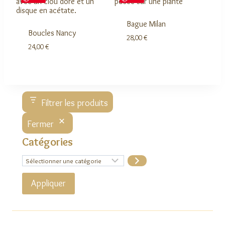
Bague Milan
Boucles Nancy
28,00
€
24,00
€
Filtrer les produits
Fermer
Catégories
Sélectionner
une
catégorie
Appliquer