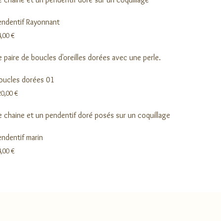
endentif Rayonnant
4,00
€
oucles dorées 01
20,00
€
endentif marin
4,00
€