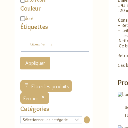
Laiton doré
Dime
L 43
Couleur
l 20
Couleur
doré
Conse
– Ret
Étiquettes
– Evi
– Les
-Nett
Étiquette
bijoux Femme
-Ce b
Retro
Appliquer
Ces b
Pro
Filtrer les produits
Fermer
B
Catégories
1
Sélectionner
une
catégorie