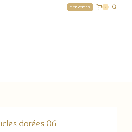
mon compte
0
cles dorées 06