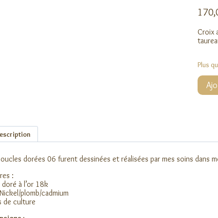
170
Croix 
taurea
Plus q
quanti
Ajo
de
Boucl
dorée
06
escription
oucles dorées 06 furent dessinées et réalisées par mes soins dans mo
res :
n doré à l’or 18k
Nickel/plomb/cadmium
s de culture