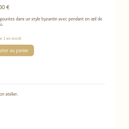
,00
€
ajourées dans un style byzantin avec pendant en œil de
u.
ue 1 en stock
té
uter au panier
es
s
n atelier.