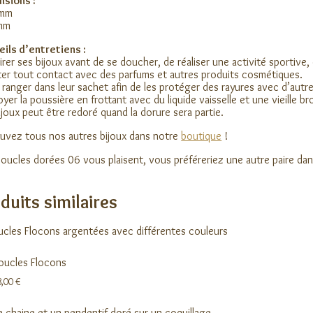
nsions :
 mm
 mm
ils d’entretiens :
irer ses bijoux avant de se doucher, de réaliser une activité sportive,
ter tout contact avec des parfums et autres produits cosmétiques.
 ranger dans leur sachet afin de les protéger des rayures avec d’autre
oyer la poussière en frottant avec du liquide vaisselle et une vieille br
ijoux peut être redoré quand la dorure sera partie.
uvez tous nos autres bijoux dans notre
boutique
!
oucles dorées 06 vous plaisent, vous préféreriez une autre paire dan
duits similaires
oucles Flocons
8,00
€