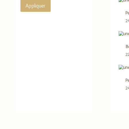
Appliquer
P
2
B
2
P
2