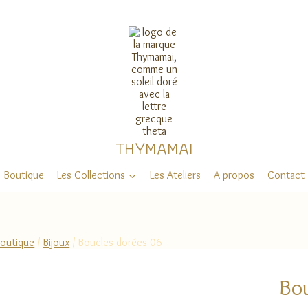
THYMAMAI
Boutique
Les Collections
Les Ateliers
A propos
Contact
outique
/
Bijoux
/
Boucles dorées 06
Bou