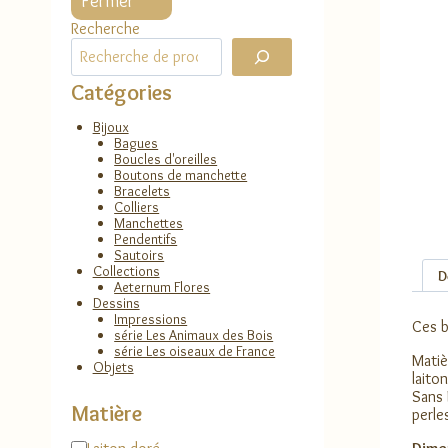
Fermer
Recherche
Catégories
Bijoux
Bagues
Boucles d'oreilles
Boutons de manchette
Bracelets
Colliers
Manchettes
Pendentifs
Sautoirs
Collections
D
Aeternum Flores
Dessins
Impressions
Ces b
série Les Animaux des Bois
série Les oiseaux de France
Matiè
Objets
laito
Sans 
Matière
perle
Matière