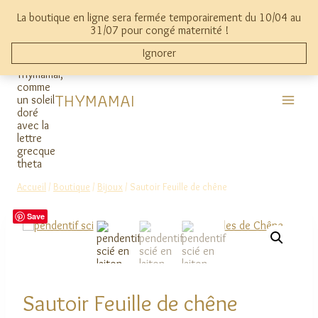
Aller
La boutique en ligne sera fermée temporairement du 10/04 au
au
mon compte
0
31/07 pour congé maternité !
contenu
Ignorer
THYMAMAI
Accueil
/
Boutique
/
Bijoux
/
Sautoir Feuille de chêne
Save
Sautoir Feuille de chêne