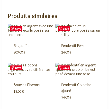
Produits similaires
Save
Save
Bague fídi
Pendentif Pékin
200,00
€
24,00
€
Save
Save
Boucles Flocons
Pendentif Colombe
ajouré
18,00
€
94,00
€