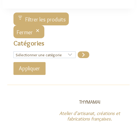
Filtrer les produits
Fermer
Catégories
Sélectionner
une
catégorie
Appliquer
THYMAMAI
Atelier d'artisanat, créations et
fabrications françaises
.