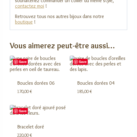
souhaiteriez commander un collier du même style,
contactez moi
!
Retrouvez tous nos autres bijoux dans notre
boutique
!
Vous aimerez peut-être aussi…
Save
Save
Boucles dorées 06
Boucles dorées 04
170,00
€
185,00
€
Save
Bracelet doré
220,00
€