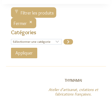
Filtrer les produits
Fermer
Catégories
Sélectionner
une
catégorie
Appliquer
THYMAMAI
Atelier d'artisanat, créations et
fabrications françaises
.