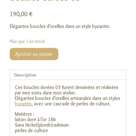
190,00
€
Elégantes boucles d’oreilles dans un style byzantin.
Plus que 1 en stock
quantité
Ajouter au panier
de
Boucles
dorées
03
Description
Ces boucles dorées 03 furent dessinées et réalisées
par mes soins dans mon atelier.
Elégantes boucles d’oreilles artisanales dans un styles
byzantin
, avec une cascade de perles de culture.
Matières :
laiton doré à l’or 18k
Sans Nickel/plomb/cadmium
perles de culture