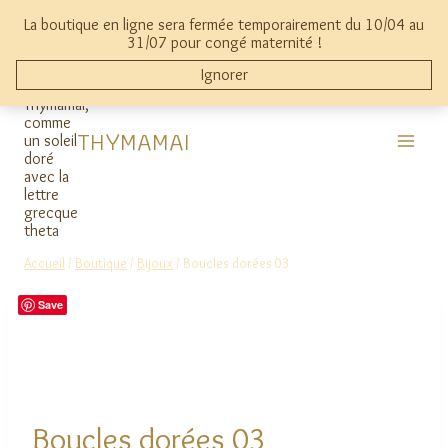
Aller
La boutique en ligne sera fermée temporairement du 10/04 au
au
mon compte
0
31/07 pour congé maternité !
contenu
Ignorer
THYMAMAI
Accueil
/
Boutique
/
Bijoux
/
Boucles dorées 03
Save
Boucles dorées 03