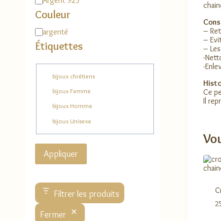
Argent 925
chain
Couleur
Conse
– Ret
Couleur
argenté
– Evi
Étiquettes
– Les
-Nett
-Enle
Étiquette
bijoux chrétiens
Histo
bijoux Femme
Ce pe
Il re
bijoux Homme
bijoux Unisexe
Vou
Appliquer
C
Filtrer les produits
2
Fermer