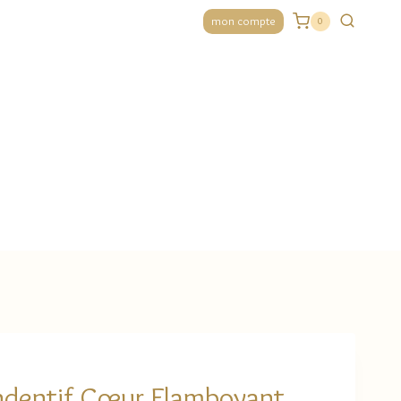
mon compte
0
ndentif Cœur Flamboyant