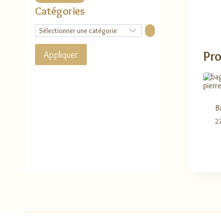
Catégories
Sélectionner
une
catégorie
Pro
Appliquer
B
2