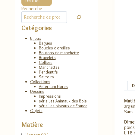
Fermer
Recherche
Catégories
Bijoux
Bagues
Boucles d'oreilles
Boutons de manchette
Bracelets
Colliers
Manchettes
Pendentifs
Sautoirs
Collections
D
Aeternum Flores
Dessins
Impressions
Matiè
série Les Animaux des Bois
série Les oiseaux de France
argen
Objets
Sans 
Dime
Matière
poid
L 18 
Matière