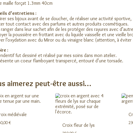
e maille forçat 1.3mm 40cm
ils d’entretiens :
irer ses bijoux avant de se doucher, de réaliser une activité sportive,
ter tout contact avec des parfums et autres produits cosmétiques.
 ranger dans leur sachet afin de les protéger des rayures avec d’autre
oyer la poussière en frottant avec du liquide vaisselle et une vieille br
ver l’oxydation avec du Miror ou du vinaigre blanc (attention, à éviter 
ire :
ndentif fut dessiné et réalisé par mes soins dans mon atelier.
présente un coeur flamboyant transpercé, entouré d’une torsade.
s aimerez peut-être aussi…
roix médiévale
Cr
50,00
€
23
Croix fleur de lys