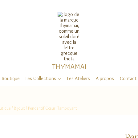
THYMAMAI
Boutique
Les Collections
Les Ateliers
A propos
Contact
utique
/
Bijoux
/
Pendentif Cœur Flamboyant
Pe