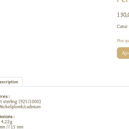
130
Cœur s
Plus q
quanti
Ajo
de
Penden
Cœur
Flamb
escription
res :
t sterling (925/1000)
Nickel/plomb/cadmium
nsions :
s 4.22g
mm / l 15 mm