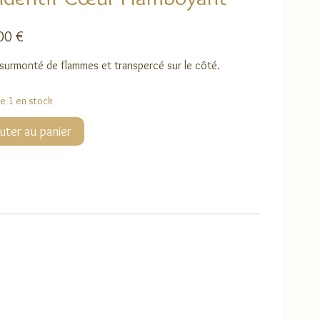
,00
€
urmonté de flammes et transpercé sur le côté.
ue 1 en stock
té
uter au panier
tif
oyant