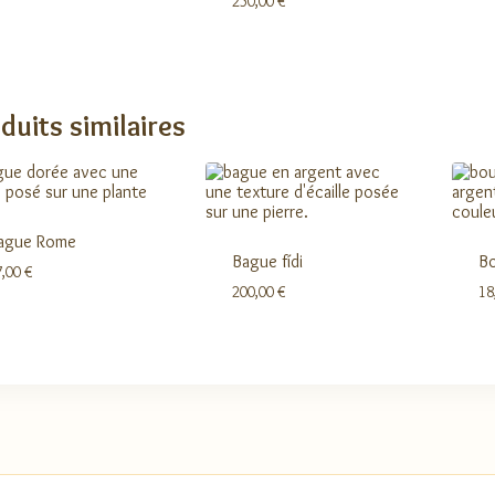
250,00
€
duits similaires
ague Rome
Bague fídi
Bo
7,00
€
200,00
€
18