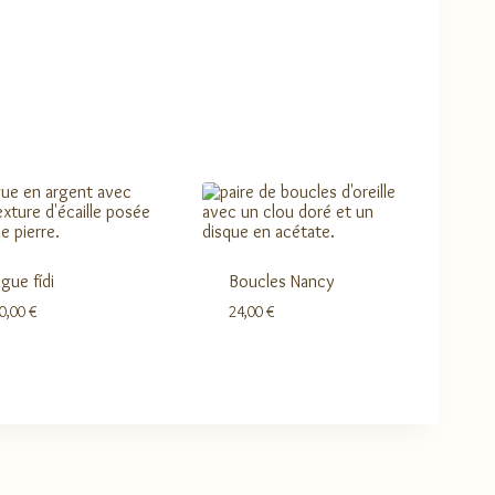
gue fídi
Boucles Nancy
0,00
€
24,00
€