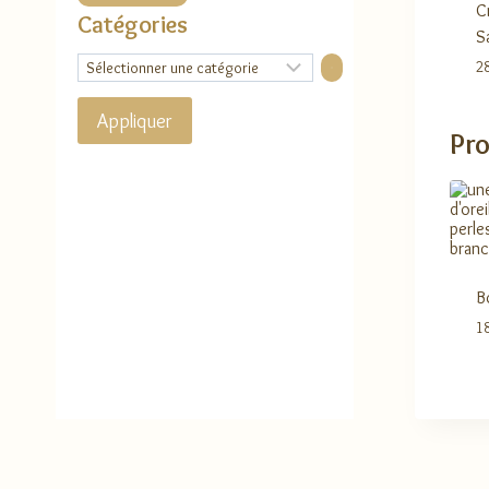
C
Catégories
S
Sélectionner
2
une
catégorie
Appliquer
Pro
B
1