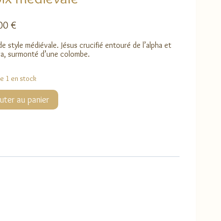
,00
€
de style médiévale. Jésus crucifié entouré de l’alpha et
a, surmonté d’une colombe.
ue 1 en stock
té
uter au panier
ale