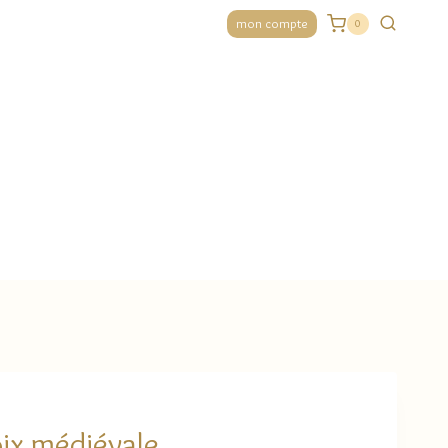
mon compte
0
ix médiévale