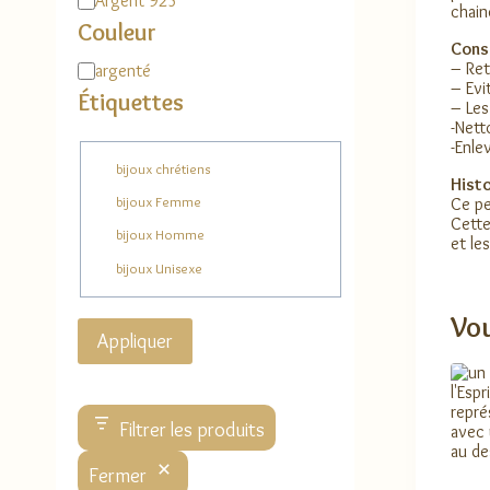
Argent 925
chain
Couleur
Conse
– Ret
Couleur
argenté
– Evi
Étiquettes
– Les
-Nett
-Enle
Étiquette
bijoux chrétiens
Histo
bijoux Femme
Ce pe
Cette
bijoux Homme
et le
bijoux Unisexe
Vou
Appliquer
Filtrer les produits
Fermer