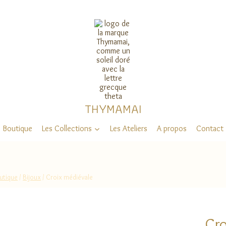
THYMAMAI
Boutique
Les Collections
Les Ateliers
A propos
Contact
utique
/
Bijoux
/
Croix médiévale
Cro