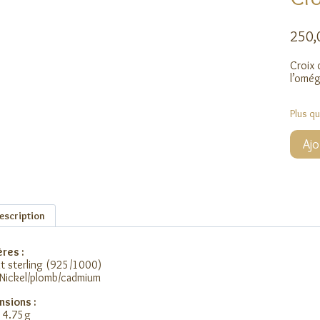
250
Croix 
l’omég
Plus q
quanti
Ajo
de
Croix
médiév
escription
res :
t sterling (925/1000)
Nickel/plomb/cadmium
nsions :
s 4.75g