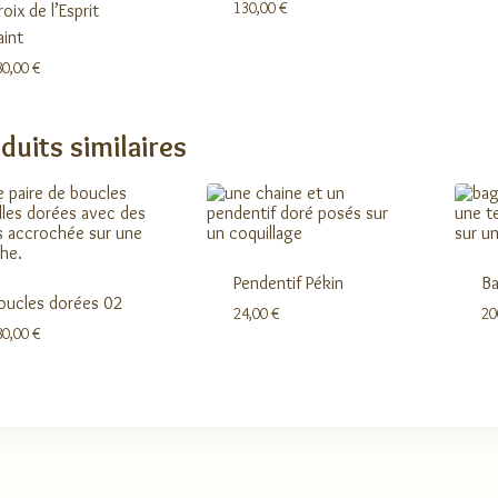
130,00
€
roix de l’Esprit
aint
80,00
€
duits similaires
Pendentif Pékin
Ba
oucles dorées 02
24,00
€
20
80,00
€