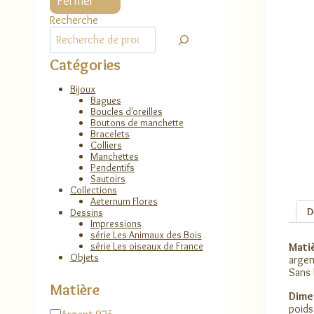
Fermer
Recherche
Catégories
Bijoux
Bagues
Boucles d'oreilles
Boutons de manchette
Bracelets
Colliers
Manchettes
Pendentifs
Sautoirs
Collections
Aeternum Flores
D
Dessins
Impressions
série Les Animaux des Bois
série Les oiseaux de France
Matiè
Objets
argen
Sans 
Matière
Dime
poid
Matière