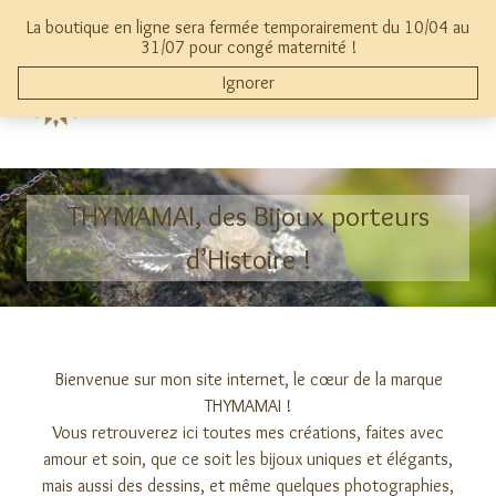
Aller
La boutique en ligne sera fermée temporairement du 10/04 au
au
mon compte
0
31/07 pour congé maternité !
contenu
Ignorer
THYMAMAI
THYMAMAI, des Bijoux porteurs
d’Histoire !
Bienvenue sur mon site internet, le cœur de la marque
THYMAMAI !
Vous retrouverez ici toutes mes créations, faites avec
amour et soin, que ce soit les bijoux uniques et élégants,
mais aussi des dessins, et même quelques photographies,