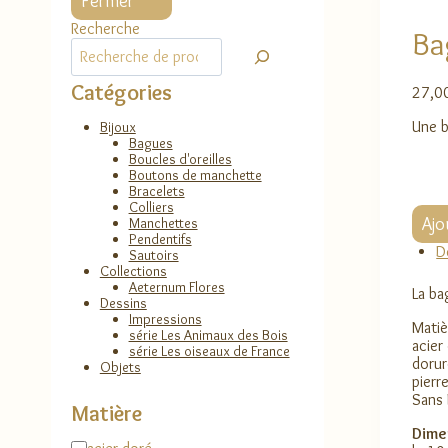
Fermer
Recherche
Ba
Catégories
27,0
Une b
Bijoux
Bagues
Boucles d'oreilles
Boutons de manchette
Bracelets
Colliers
quant
Ajo
Manchettes
de
Pendentifs
Bagu
D
Sautoirs
Rome
Collections
Aeternum Flores
La ba
Dessins
Impressions
Matiè
série Les Animaux des Bois
acier
série Les oiseaux de France
dorur
Objets
pierr
Sans 
Matière
Dime
Matière