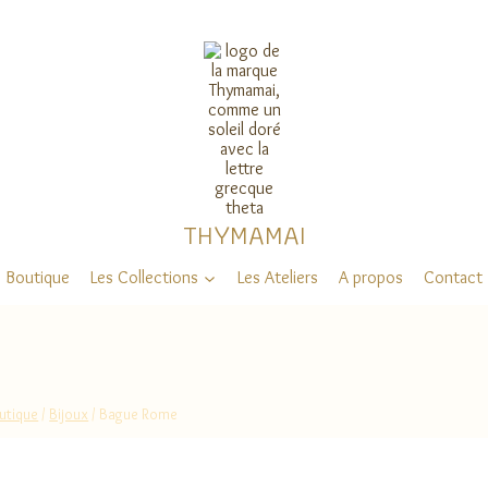
THYMAMAI
Boutique
Les Collections
Les Ateliers
A propos
Contact
utique
/
Bijoux
/
Bague Rome