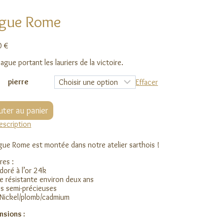
gue Rome
0
€
ague portant les lauriers de la victoire.
pierre
Effacer
ité
uter au panier
e
escription
gue Rome est montée dans notre atelier sarthois !
res :
 doré à l’or 24k
e résistante environ deux ans
es semi-précieuses
Nickel/plomb/cadmium
nsions :