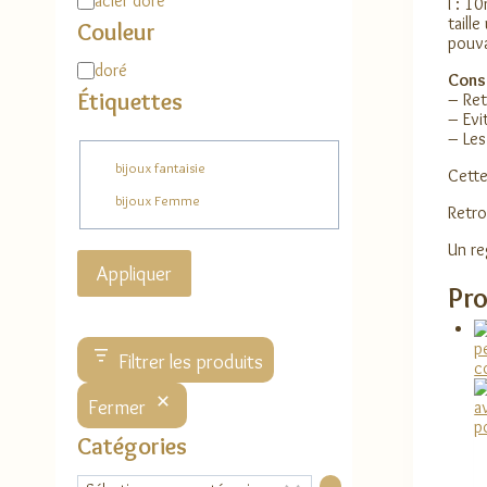
acier doré
l : 1
taille
Couleur
pouva
Couleur
doré
Conse
Étiquettes
– Ret
– Evi
– Les
Étiquette
bijoux fantaisie
Cette
bijoux Femme
Retro
Un re
Appliquer
Pro
Filtrer les produits
Fermer
Catégories
Sélectionner