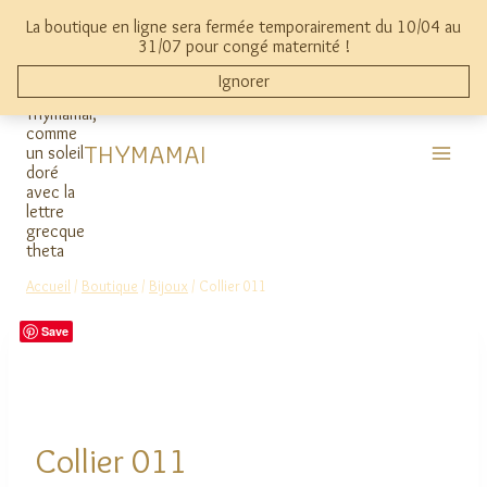
Aller
La boutique en ligne sera fermée temporairement du 10/04 au
au
mon compte
0
31/07 pour congé maternité !
contenu
Ignorer
THYMAMAI
Accueil
/
Boutique
/
Bijoux
/
Collier 011
Save
Collier 011