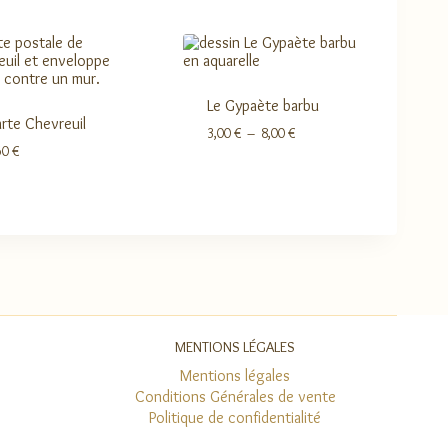
Le Gypaète barbu
rte Chevreuil
Plage
3,00
€
–
8,00
€
de
50
€
prix :
3,00 €
à
8,00 €
MENTIONS LÉGALES
Mentions légales
Conditions Générales de vente
Politique de confidentialité