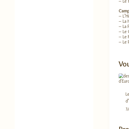
– Le 
Camp
– L’H
– La 
– La 
– Le 
– Le 
– Le 
Vou
L
d
3