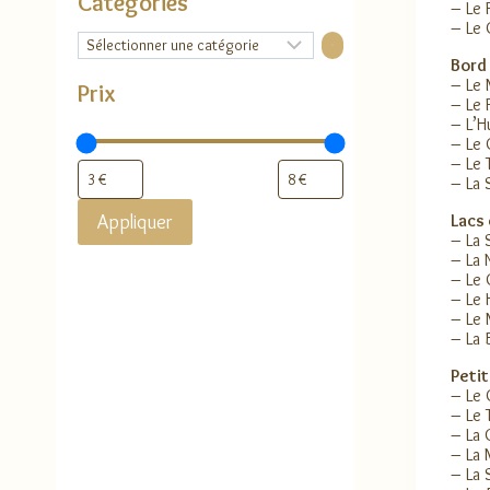
Catégories
– Le 
– Le 
Sélectionner
une
Bord 
catégorie
– Le
Prix
– Le 
– L’Hu
– Le 
– Le 
– La 
Lacs 
Appliquer
– La 
– La 
– Le
– Le 
– Le 
– La 
Petit
– Le 
– Le 
– La 
– La
– La 