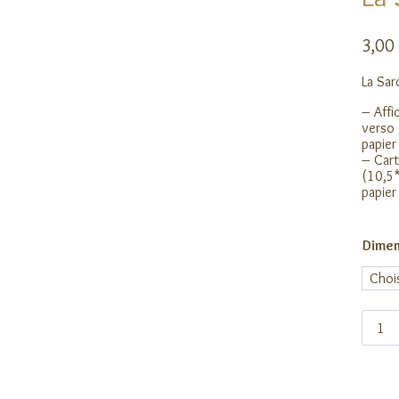
3,00
La Sar
– Affi
verso 
papier
– Cart
(10,5*
papier
Dimen
quanti
de
La
Sarcel
d'hiver