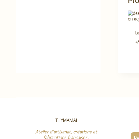
Pro
L
3
THYMAMAI
Atelier d'artisanat, créations et
fabrications françaises
.
Re