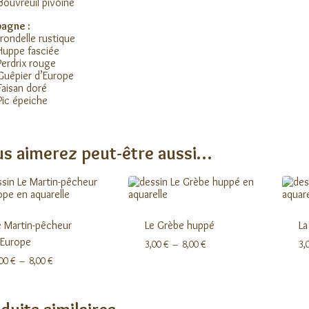
Bouvreuil pivoine
agne :
irondelle rustique
Huppe fasciée
Perdrix rouge
Guêpier d’Europe
Faisan doré
Pic épeiche
s aimerez peut-être aussi…
e Martin-pêcheur
Le Grèbe huppé
La
’Europe
Plage
3,00
€
–
8,00
€
3,
de
Plage
,00
€
–
8,00
€
prix :
de
3,00 €
prix :
à
3,00 €
8,00 €
à