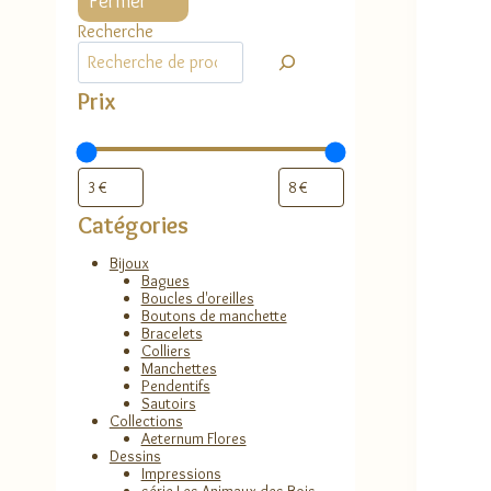
Fermer
Recherche
Prix
Catégories
Bijoux
Bagues
Boucles d'oreilles
Boutons de manchette
Bracelets
Colliers
Manchettes
Pendentifs
Sautoirs
Collections
Aeternum Flores
Dessins
Impressions