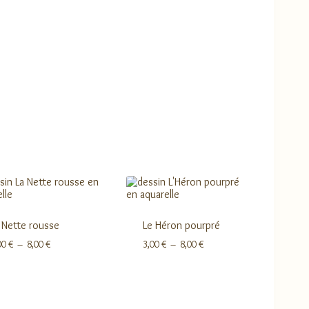
 Nette rousse
Le Héron pourpré
Plage
Plage
00
€
–
8,00
€
3,00
€
–
8,00
€
de
de
prix :
prix :
3,00 €
3,00 €
à
à
8,00 €
8,00 €