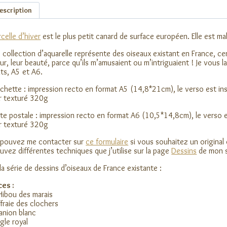
escription
celle d’hiver
est le plus petit canard de surface européen. Elle est mal
 collection d’aquarelle représente des oiseaux existant en France, cert
ur, leur beauté, parce qu’ils m’amusaient ou m’intriguaient ! Je vous l
ts, A5 et A6.
ichette : impression recto en format A5 (14,8*21cm), le verso est insc
r texturé 320g
te postale : impression recto en format A6 (10,5*14,8cm), le verso es
r texturé 320g
 pouvez me contacter sur
ce formulaire
si vous souhaitez un original
uvez différentes techniques que j’utilise sur la page
Dessins
de mon s
 la série de dessins d’oiseaux de France existante :
es :
Hibou des marais
ffraie des clochers
lanion blanc
igle royal