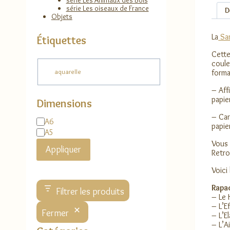
série Les Animaux des Bois
série Les oiseaux de France
D
Objets
La
Sar
Étiquettes
Cette
coule
Étiquette
forma
aquarelle
– Aff
papie
Dimensions
– Car
Dimensions
A6
papie
A5
Vous
Appliquer
Retro
Voici
Rapac
Filtrer les produits
– Le 
– L’E
Fermer
– L’E
– L’A