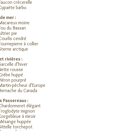
Faucon crécerelle
Gypaète barbu
de mer :
 Macareux moine
Fou du Bassan
îtrier pie
Courlis cendré
Tournepierre à collier
Sterne arctique
et rivières :
Sarcelle d’hiver
Nette rousse
 Grèbe huppé
Héron pourpré
Martin-pêcheur d’Europe
Bernache du Canada
s Passereaux :
Chardonneret élégant
Troglodyte mignon
Gorgebleue à miroir
 Mésange huppée
Sittelle torchepot