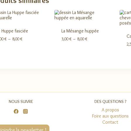
duits similaires
8,00 €
a Huppe fasciée
La Mésange huppée
Ca
Plage
Plage
,00
€
–
8,00
€
3,00
€
–
8,00
€
de
de
2,
prix :
prix :
3,00 €
3,00 €
à
à
8,00 €
8,00 €
NOUS SUIVRE
DES QUESTIONS ?
A propos
Foire aux questions
Contact
joindre la newsletter !