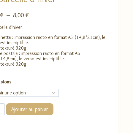
Plage
€
–
8,00
€
de
celle d’hiver
prix :
3,00 €
chette : impression recto en format A5 (14,8*21cm), le
à
est inscriptible.
 texturé 320g
8,00 €
e postale : impression recto en format A6
14,8cm), le verso est inscriptible.
 texturé 320g
sions
té
Ajouter au panier
le