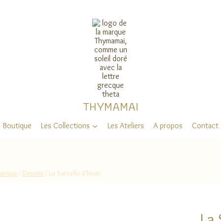
THYMAMAI
Boutique
Les Collections
Les Ateliers
A propos
Contact
utique
/
Dessins
/
La Sarcelle d’hiver
La 