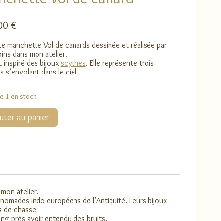
,00
€
te manchette Vol de canards dessinée et réalisée par
ins dans mon atelier.
st inspiré des bijoux
scythes
. Elle représente trois
s s’envolant dans le ciel.
ue 1 en stock
té
uter au panier
ette
mon atelier.
 nomades indo-européens de l’Antiquité. Leurs bijoux
s de chasse.
ang près avoir entendu des bruits.