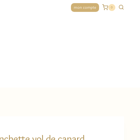
mon compte
0
chette vol de canard