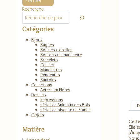
Fermer
Recherche
Catégories
Bijoux
Bagues
Boucles d'oreilles
Boutons de manchette
Bracelets
Colliers
Manchettes
Pendentifs
Sautoirs
Collections
Aeternum Flores
Dessins
Impressions
série Les Animaux des Bois
D
série Les oiseaux de France
Objets
Cette
Elle 
Matière
s’ins
Nous 
Matière