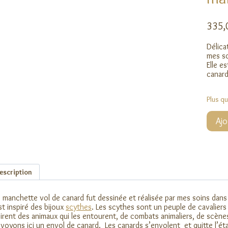
335
Délica
mes so
Elle e
canard
Plus q
quanti
Ajo
de
manch
vol
de
canard
escription
 manchette vol de canard fut dessinée et réalisée par mes soins dans 
est inspiré des bijoux
scythes
. Les scythes sont un peuple de cavaliers
pirent des animaux qui les entourent, de combats animaliers, de scène
voyons ici un envol de canard. Les canards s’envolent et quitte l’ét