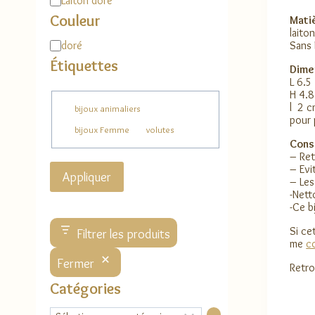
Laiton doré
Couleur
Matiè
laito
Couleur
doré
Sans 
Étiquettes
Dime
L 6.5
H 4.
Étiquette
l 2 
bijoux animaliers
pour 
bijoux Femme
volutes
Conse
– Ret
– Evi
Appliquer
– Les
-Nett
-Ce b
Si ce
Filtrer les produits
me
c
Fermer
Retro
Catégories
Sélectionner