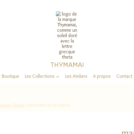
THYMAMAI
Boutique
Les Collections
Les Ateliers
A propos
Contact
utique
/
Bijoux
/
manchette vol de canard
man