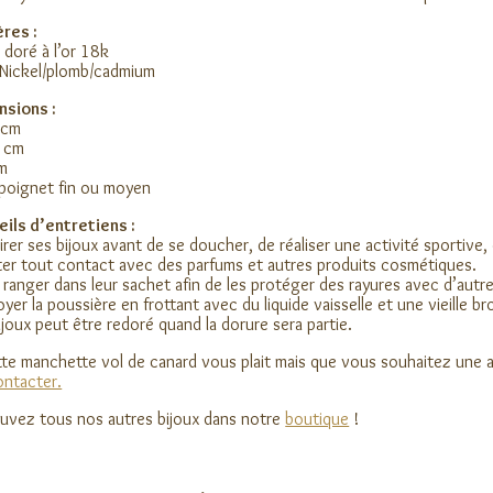
res :
n doré à l’or 18k
Nickel/plomb/cadmium
nsions :
 cm
8 cm
cm
poignet fin ou moyen
ils d’entretiens :
irer ses bijoux avant de se doucher, de réaliser une activité sportive,
ter tout contact avec des parfums et autres produits cosmétiques.
 ranger dans leur sachet afin de les protéger des rayures avec d’autre
oyer la poussière en frottant avec du liquide vaisselle et une vieille br
ijoux peut être redoré quand la dorure sera partie.
tte manchette vol de canard vous plait mais que vous souhaitez une au
ontacter.
uvez tous nos autres bijoux dans notre
boutique
!