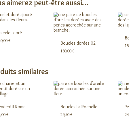
s aimerez peut-être aussi…
racelet doré
Bo
20,00
€
Boucles dorées 02
18
180,00
€
duits similaires
endentif Rome
Boucles La Rochelle
Pe
4,00
€
29,50
€
24