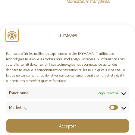
fabrications françaises
.
NOUS SUIVRE
THYMAMAI
Pour vous offrir les meilleures expériences, le site THYMAMAI.fr utilise des
Rejoindre la newsletter !
technologies telles que les cookies pour stocker et/ou accéder aux informations des
appareils. Le fait de consentir à ces technologies nous permettra de traiter des
données telles que le comportement de navigation ou les ID uniques sur ce site. Le
fait de ne pas consentir ou de retirer son consentement peut avoir un effet négatif
sur certaines caractéristiques et fonctions.
DES QUESTIONS ?
Fonctionnel
A propos
Toujours activé
Foire aux questions
Contact
Marketing
Marketi
MENTIONS LÉGALES
Accepter
Mentions légales