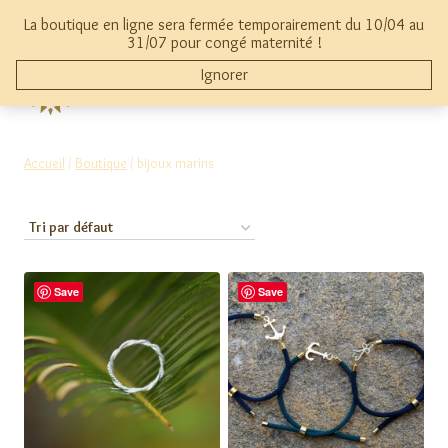
Aller
La boutique en ligne sera fermée temporairement du 10/04 au
au
mon compte
0
31/07 pour congé maternité !
contenu
Ignorer
THYMAMAI
Accueil
/
Boutique
/
bijoux marins
Save
Save