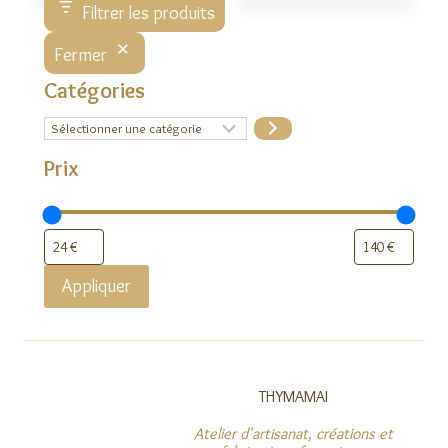
Filtrer les produits
Fermer
Catégories
Sélectionner
une
catégorie
Prix
Appliquer
THYMAMAI
Atelier d'artisanat, créations et