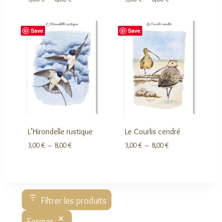
de
de
prix :
prix :
3,00 €
3,00 €
à
à
Save
Save
8,00 €
8,00 €
L’Hirondelle rustique
Le Courlis cendré
Plage
Plage
3,00
€
–
8,00
€
3,00
€
–
8,00
€
de
de
prix :
prix :
3,00 €
3,00 €
à
à
8,00 €
8,00 €
Filtrer les produits
Fermer