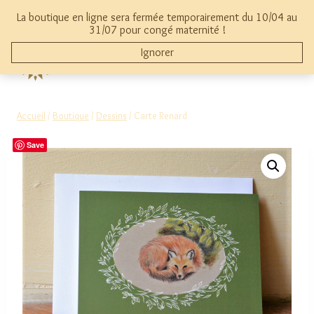
Aller
La boutique en ligne sera fermée temporairement du 10/04 au
au
mon compte
0
31/07 pour congé maternité !
contenu
Ignorer
THYMAMAI
Accueil
/
Boutique
/
Dessins
/
Carte Renard
Save