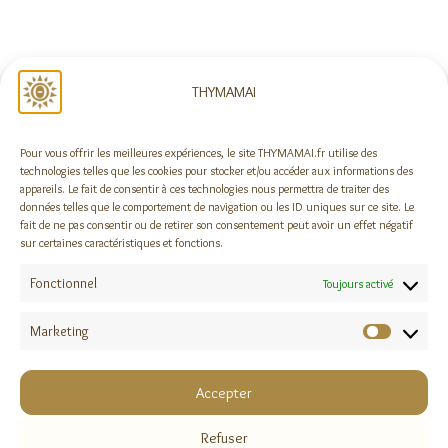
NOUS SUIVRE
THYMAMAI
Pour vous offrir les meilleures expériences, le site THYMAMAI.fr utilise des
Rejoindre la newsletter !
technologies telles que les cookies pour stocker et/ou accéder aux informations des
appareils. Le fait de consentir à ces technologies nous permettra de traiter des
données telles que le comportement de navigation ou les ID uniques sur ce site. Le
fait de ne pas consentir ou de retirer son consentement peut avoir un effet négatif
sur certaines caractéristiques et fonctions.
DES QUESTIONS ?
Fonctionnel
A propos
Toujours activé
Foire aux questions
Contact
Marketing
Marketi
MENTIONS LÉGALES
Accepter
Mentions légales
Conditions Générales de vente
Refuser