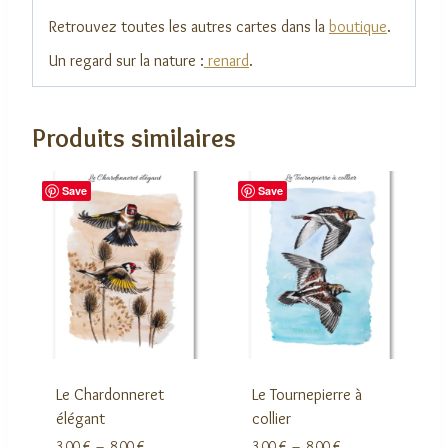
Retrouvez toutes les autres cartes dans la
boutique
.
Un regard sur la nature :
renard
.
Produits similaires
Save
Save
Le Chardonneret
Le Tournepierre à
élégant
collier
Plage
Plage
3,00
€
–
8,00
€
3,00
€
–
8,00
€