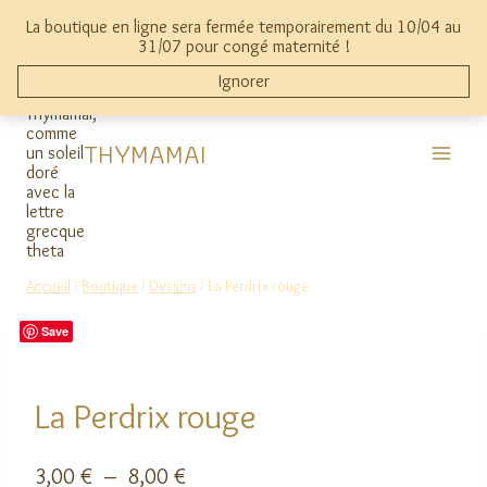
Aller
La boutique en ligne sera fermée temporairement du 10/04 au
au
mon compte
0
31/07 pour congé maternité !
contenu
Ignorer
THYMAMAI
Accueil
/
Boutique
/
Dessins
/
La Perdrix rouge
Save
La Perdrix rouge
Plage
3,00
€
–
8,00
€