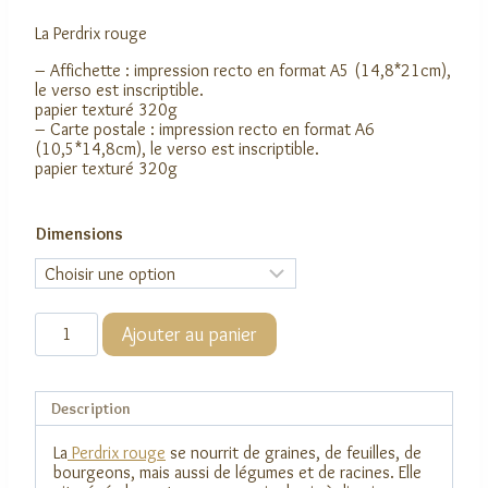
de
La Perdrix rouge
prix :
3,00 €
– Affichette : impression recto en format A5 (14,8*21cm),
à
le verso est inscriptible.
papier texturé 320g
8,00 €
– Carte postale : impression recto en format A6
(10,5*14,8cm), le verso est inscriptible.
papier texturé 320g
Dimensions
quantité
Ajouter au panier
de
La
Perdrix
rouge
Description
La
Perdrix rouge
se nourrit de graines, de feuilles, de
bourgeons, mais aussi de légumes et de racines. Elle