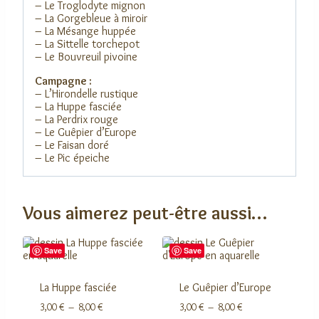
– Le Troglodyte mignon
– La Gorgebleue à miroir
– La Mésange huppée
– La Sittelle torchepot
– Le Bouvreuil pivoine
Campagne :
– L’Hirondelle rustique
– La Huppe fasciée
– La Perdrix rouge
– Le Guêpier d’Europe
– Le Faisan doré
– Le Pic épeiche
Vous aimerez peut-être aussi…
Save
Save
La Huppe fasciée
Le Guêpier d’Europe
Plage
Plage
3,00
€
–
8,00
€
3,00
€
–
8,00
€
de
de