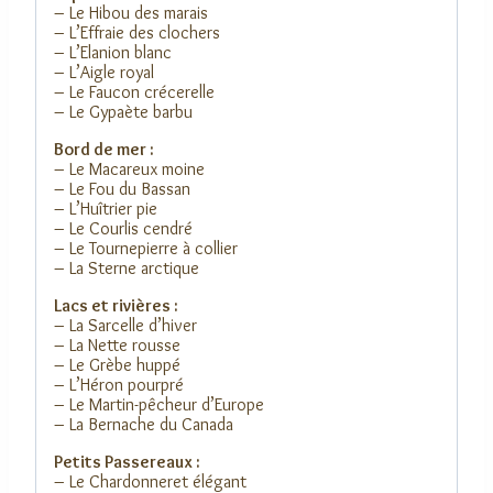
– Le Hibou des marais
– L’Effraie des clochers
– L’Elanion blanc
– L’Aigle royal
– Le Faucon crécerelle
– Le Gypaète barbu
Bord de mer :
– Le Macareux moine
– Le Fou du Bassan
– L’Huîtrier pie
– Le Courlis cendré
– Le Tournepierre à collier
– La Sterne arctique
Lacs et rivières :
– La Sarcelle d’hiver
– La Nette rousse
– Le Grèbe huppé
– L’Héron pourpré
– Le Martin-pêcheur d’Europe
– La Bernache du Canada
Petits Passereaux :
– Le Chardonneret élégant