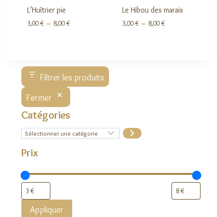
L’Huîtrier pie
Le Hibou des marais
Plage
Plage
3,00
€
–
8,00
€
3,00
€
–
8,00
€
de
de
prix :
prix :
3,00 €
3,00 €
à
à
8,00 €
8,00 €
Filtrer les produits
Fermer
Catégories
Sélectionner
une
catégorie
Prix
Appliquer