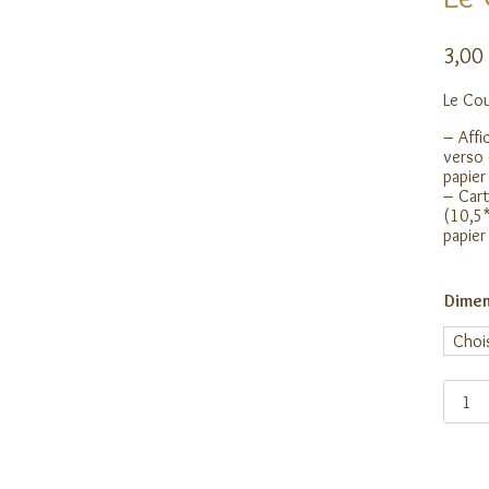
3,00
Le Cou
– Affi
verso 
papier
– Cart
(10,5*
papier
Dimen
quanti
de
Le
Courli
cendr