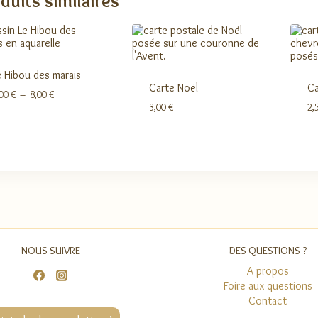
duits similaires
8,00 €
e Hibou des marais
Carte Noël
Ca
Plage
,00
€
–
8,00
€
de
3,00
€
2,
prix :
3,00 €
à
8,00 €
NOUS SUIVRE
DES QUESTIONS ?
A propos
Foire aux questions
Contact