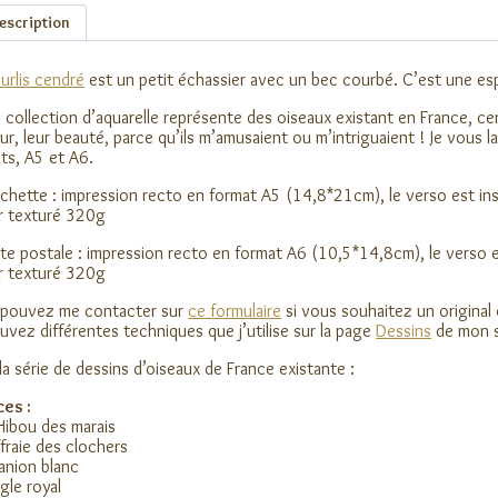
escription
urlis cendré
est un petit échassier avec un bec courbé. C’est une es
 collection d’aquarelle représente des oiseaux existant en France, cert
ur, leur beauté, parce qu’ils m’amusaient ou m’intriguaient ! Je vous l
ts, A5 et A6.
ichette : impression recto en format A5 (14,8*21cm), le verso est insc
r texturé 320g
te postale : impression recto en format A6 (10,5*14,8cm), le verso es
r texturé 320g
 pouvez me contacter sur
ce formulaire
si vous souhaitez un original
uvez différentes techniques que j’utilise sur la page
Dessins
de mon s
 la série de dessins d’oiseaux de France existante :
es :
Hibou des marais
ffraie des clochers
lanion blanc
igle royal