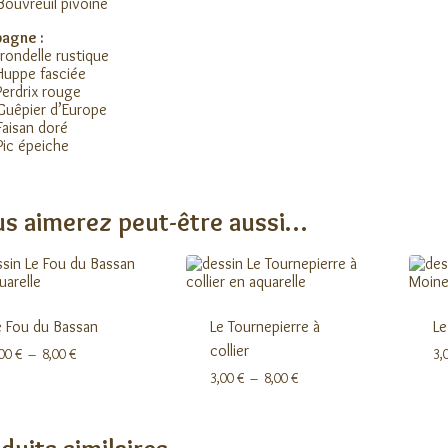
Bouvreuil pivoine
agne :
irondelle rustique
Huppe fasciée
Perdrix rouge
Guêpier d’Europe
Faisan doré
Pic épeiche
s aimerez peut-être aussi…
e Fou du Bassan
Le Tournepierre à
Le
collier
Plage
,00
€
–
8,00
€
3,
de
Plage
3,00
€
–
8,00
€
prix :
de
3,00 €
prix :
à
3,00 €
8,00 €
à