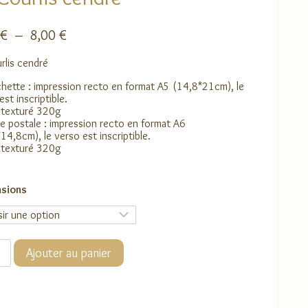
Plage
€
–
8,00
€
de
rlis cendré
prix :
3,00 €
chette : impression recto en format A5 (14,8*21cm), le
à
est inscriptible.
 texturé 320g
8,00 €
e postale : impression recto en format A6
14,8cm), le verso est inscriptible.
 texturé 320g
sions
té
Ajouter au panier
s
é