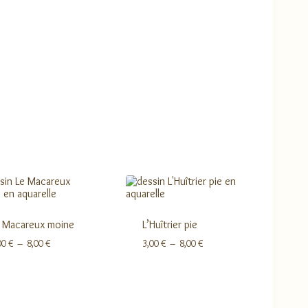
 Macareux moine
L’Huîtrier pie
Plage
Plage
00
€
–
8,00
€
3,00
€
–
8,00
€
de
de
prix :
prix :
3,00 €
3,00 €
à
à
8,00 €
8,00 €