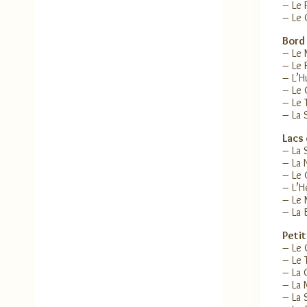
– Le 
– Le 
Bord 
– Le
– Le 
– L’Hu
– Le 
– Le 
– La 
Lacs 
– La 
– La 
– Le
– L’H
– Le 
– La 
Petit
– Le 
– Le 
– La 
– La
– La 