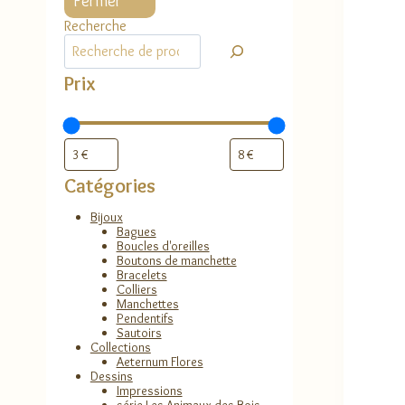
Fermer
Recherche
Prix
Catégories
Bijoux
Bagues
Boucles d'oreilles
Boutons de manchette
Bracelets
Colliers
Manchettes
Pendentifs
Sautoirs
Collections
Aeternum Flores
Dessins
Impressions