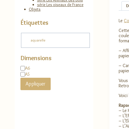
série Les Animaux des Bois
série Les oiseaux de France
D
Objets
Le
Co
Étiquettes
Cette
coule
Étiquette
forma
aquarelle
– Aff
papie
Dimensions
– Car
Dimensions
A6
papie
A5
Vous
Appliquer
Retro
Voici
Rapac
– Le 
– L’E
– L’E
– L’A