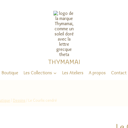
THYMAMAI
Boutique
Les Collections
Les Ateliers
A propos
Contact
utique
/
Dessins
/
Le Courlis cendré
Le 