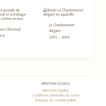
Le Chardonneret
rte Chevreuil
élégant
50
€
Plage
3,00
€
–
8,00
€
de
prix :
3,00 €
à
8,00 €
MENTIONS LÉGALES
Mentions légales
Conditions Générales de vente
Politique de confidentialité