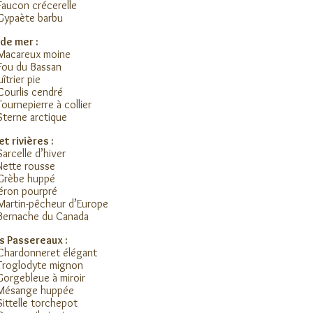
Faucon crécerelle
Gypaète barbu
de mer :
 Macareux moine
Fou du Bassan
îtrier pie
Courlis cendré
Tournepierre à collier
Sterne arctique
et rivières :
Sarcelle d’hiver
Nette rousse
 Grèbe huppé
éron pourpré
Martin-pêcheur d’Europe
Bernache du Canada
s Passereaux :
Chardonneret élégant
Troglodyte mignon
Gorgebleue à miroir
 Mésange huppée
Sittelle torchepot