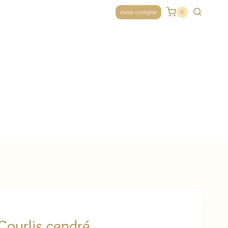
mon compte
0
Courlis cendré