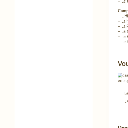
– Le 
Camp
– L’H
– La 
– La 
– Le 
– Le 
– Le 
Vou
L
3