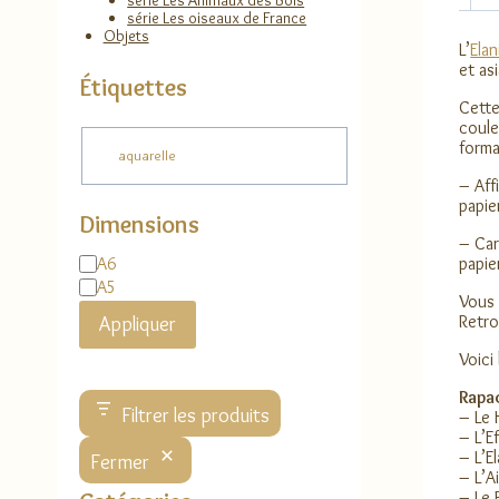
série Les Animaux des Bois
série Les oiseaux de France
Objets
L’
Elan
et as
Étiquettes
Cette
coule
Étiquette
forma
aquarelle
– Aff
papie
Dimensions
– Car
Dimensions
papie
A6
A5
Vous
Retro
Appliquer
Voici
Rapac
Filtrer les produits
– Le 
– L’E
– L’E
Fermer
– L’A
– Le 