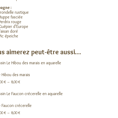
agne :
irondelle rustique
Huppe fasciée
Perdrix rouge
Guêpier d’Europe
Faisan doré
Pic épeiche
s aimerez peut-être aussi…
e Hibou des marais
Plage
,00
€
–
8,00
€
de
prix :
3,00 €
à
8,00 €
e Faucon crécerelle
Plage
,00
€
–
8,00
€
de