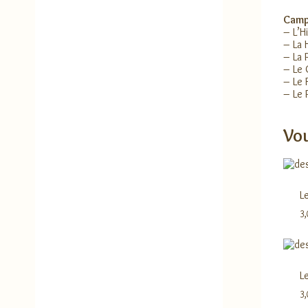
Camp
– L’H
– La 
– La 
– Le 
– Le 
– Le 
Vou
L
3
L
3