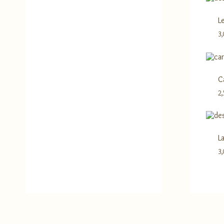
L
3
C
2
L
3