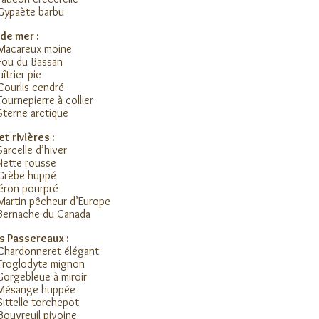
Gypaète barbu
de mer :
 Macareux moine
Fou du Bassan
îtrier pie
Courlis cendré
Tournepierre à collier
Sterne arctique
et rivières :
Sarcelle d’hiver
Nette rousse
 Grèbe huppé
éron pourpré
Martin-pêcheur d’Europe
Bernache du Canada
s Passereaux :
Chardonneret élégant
Troglodyte mignon
Gorgebleue à miroir
 Mésange huppée
Sittelle torchepot
Bouvreuil pivoine