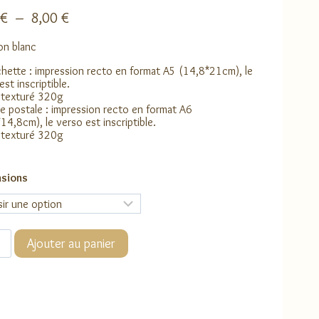
Plage
€
–
8,00
€
de
ion blanc
prix :
3,00 €
chette : impression recto en format A5 (14,8*21cm), le
à
est inscriptible.
 texturé 320g
8,00 €
e postale : impression recto en format A6
14,8cm), le verso est inscriptible.
 texturé 320g
sions
té
Ajouter au panier
on