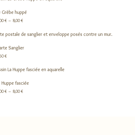
à
8,00 €
e Grèbe huppé
Plage
,00
€
–
8,00
€
de
prix :
3,00 €
à
8,00 €
arte Sanglier
,50
€
a Huppe fasciée
Plage
,00
€
–
8,00
€
de
prix :
3,00 €
à
8,00 €