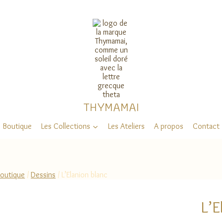
THYMAMAI
Boutique
Les Collections
Les Ateliers
A propos
Contact
outique
/
Dessins
/
L’Elanion blanc
L’E