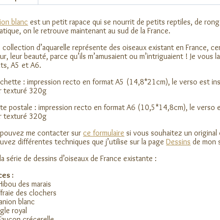
ion blanc
est un petit rapace qui se nourrit de petits reptiles, de rong
iatique, on le retrouve maintenant au sud de la France.
 collection d’aquarelle représente des oiseaux existant en France, cert
ur, leur beauté, parce qu’ils m’amusaient ou m’intriguaient ! Je vous l
ts, A5 et A6.
ichette : impression recto en format A5 (14,8*21cm), le verso est insc
r texturé 320g
te postale : impression recto en format A6 (10,5*14,8cm), le verso es
r texturé 320g
 pouvez me contacter sur
ce formulaire
si vous souhaitez un original
uvez différentes techniques que j’utilise sur la page
Dessins
de mon s
 la série de dessins d’oiseaux de France existante :
es :
Hibou des marais
ffraie des clochers
lanion blanc
igle royal
Faucon crécerelle