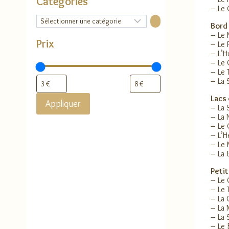
Catégories
– Le 
Sélectionner
Bord 
une
catégorie
– Le
Prix
– Le 
– L’Hu
– Le 
– Le 
– La 
Lacs 
Appliquer
– La 
– La 
– Le
– L’H
– Le 
– La 
Petit
– Le 
– Le 
– La 
– La
– La 
– Le 