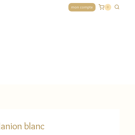
mon compte
0
lanion blanc