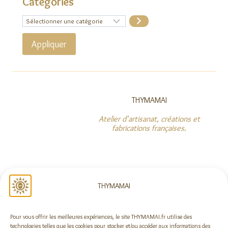
Catégories
Sélectionner
une
catégorie
Appliquer
THYMAMAI
Atelier d'artisanat, créations et
fabrications françaises
.
NOUS SUIVRE
THYMAMAI
Pour vous offrir les meilleures expériences, le site THYMAMAI.fr utilise des
Rejoindre la newsletter !
technologies telles que les cookies pour stocker et/ou accéder aux informations des