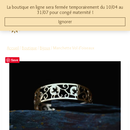
Aller
La boutique en ligne sera fermée temporairement du 10/04 au
au
mon compte
0
31/07 pour congé maternité !
contenu
Ignorer
THYMAMAI
Accueil
/
Boutique
/
Bijoux
/
Manchette Vol d’oiseaux
Save