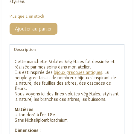
stylisée.
Plus que 1 en stock
quantité
Ajouter au panier
de
Manchette
Volutes
végétales
Description
Cette manchette Volutes Végétales fut dessinée et
réalisée par mes soins dans mon atelier.
Elle est inspirée des
bijoux grecques antiques
. Le
peuple grec faisait de nombreux bijoux s’inspirant de
la nature, des feuilles des arbres, des cascades de
fleurs.
Nous voyons ici des fines volutes végétales, stylisant
la nature, les branches des arbres, les buissons.
Matières :
laiton doré à l’or 18k
Sans Nickel/plomb/cadmium
Dimensions :