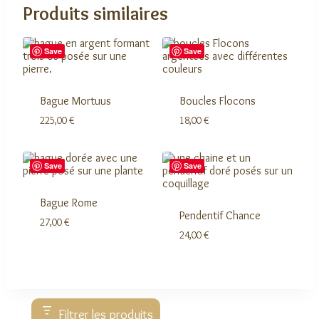
Produits similaires
Save
Save
Bague Mortuus
Boucles Flocons
225,00
€
18,00
€
Save
Save
Bague Rome
Pendentif Chance
27,00
€
24,00
€
Filtrer les produits