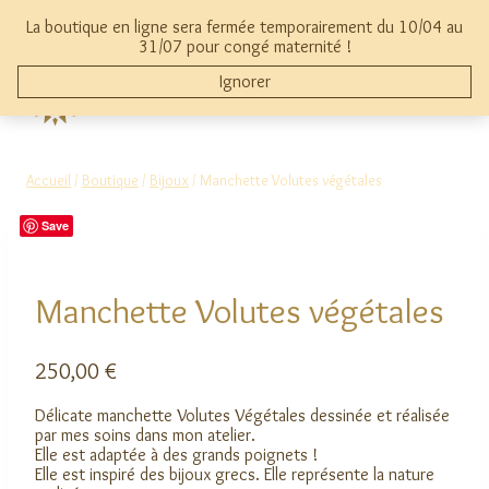
Aller
La boutique en ligne sera fermée temporairement du 10/04 au
au
mon compte
0
31/07 pour congé maternité !
contenu
Ignorer
THYMAMAI
Accueil
/
Boutique
/
Bijoux
/
Manchette Volutes végétales
Save
Manchette Volutes végétales
250,00
€
Délicate manchette Volutes Végétales dessinée et réalisée
par mes soins dans mon atelier.
Elle est adaptée à des grands poignets !
Elle est inspiré des bijoux grecs. Elle représente la nature