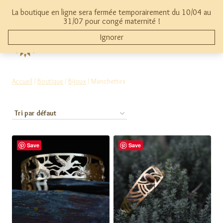
Aller
La boutique en ligne sera fermée temporairement du 10/04 au
au
mon compte
0
31/07 pour congé maternité !
contenu
Ignorer
THYMAMAI
Accueil
/
Boutique
/
Bijoux
/
Manchettes
Save
Save