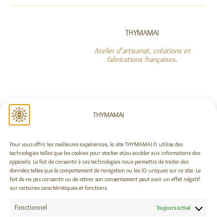
THYMAMAI
Atelier d'artisanat, créations et
fabrications françaises
.
NOUS SUIVRE
THYMAMAI
Pour vous offrir les meilleures expériences, le site THYMAMAI.fr utilise des
Rejoindre la newsletter !
technologies telles que les cookies pour stocker et/ou accéder aux informations des
appareils. Le fait de consentir à ces technologies nous permettra de traiter des
données telles que le comportement de navigation ou les ID uniques sur ce site. Le
fait de ne pas consentir ou de retirer son consentement peut avoir un effet négatif
sur certaines caractéristiques et fonctions.
DES QUESTIONS ?
Fonctionnel
A propos
Toujours activé