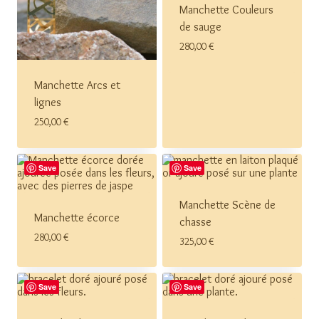
Manchette Couleurs
de sauge
280,00
€
Manchette Arcs et
lignes
250,00
€
Save
Save
Manchette Scène de
Manchette écorce
chasse
280,00
€
325,00
€
Save
Save