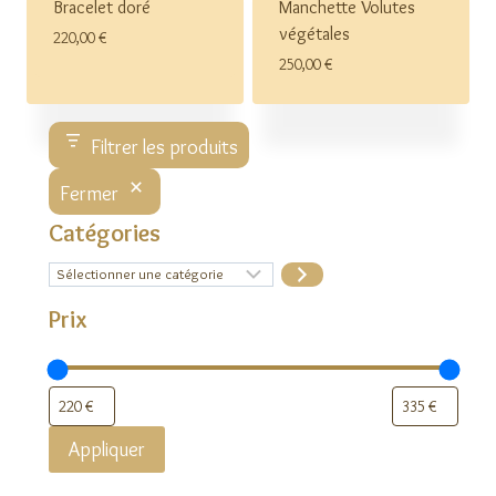
Bracelet doré
Manchette Volutes
végétales
220,00
€
250,00
€
Filtrer les produits
Fermer
Catégories
Sélectionner
une
catégorie
Prix
Appliquer