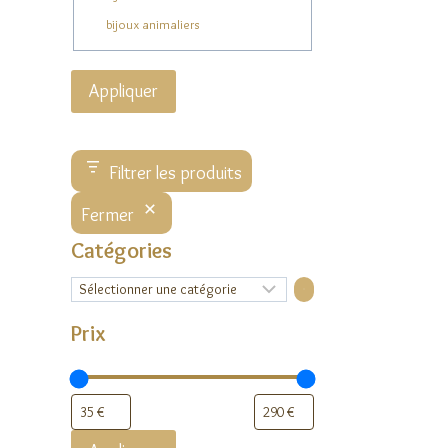
bijoux animaliers
Appliquer
Filtrer les produits
Fermer
Catégories
Sélectionner
une
catégorie
Prix