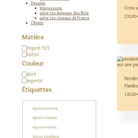
Dessins
Croix 
Impressions
série Les Animaux des Bois
230,00
série Les oiseaux de France
Objets
Matière
Matière
Argent 925
Laiton
Couleur
Couleur
doré
Penden
argenté
Flamb
Étiquettes
130,00
Étiquette
bijoux Homme
bijoux Unisexe
bijoux Femme
bijoux chrétiens