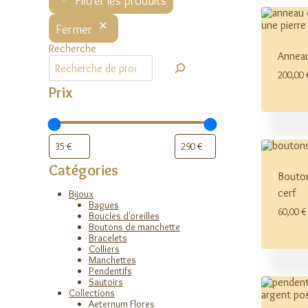
Filtrer les produits
Fermer
Recherche
Anneau
200,00
Prix
Catégories
Bouto
cerf
Bijoux
Bagues
60,00
€
Boucles d'oreilles
Boutons de manchette
Bracelets
Colliers
Manchettes
Pendentifs
Sautoirs
Collections
Aeternum Flores