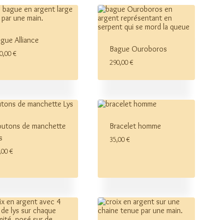
gue Alliance
Bague Ouroboros
0,00
€
290,00
€
utons de manchette
Bracelet homme
s
35,00
€
,00
€