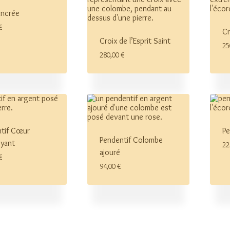
ancrée
€
Cr
Croix de l’Esprit Saint
25
280,00
€
tif Cœur
Pe
Pendentif Colombe
oyant
22
ajouré
€
94,00
€