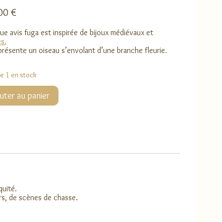
,00
€
ue avis fuga est inspirée de bijoux médiévaux et
s.
eprésente un oiseau s’envolant d’une branche fleurie.
ue 1 en stock
té
uter au panier
quité.
ers, de scènes de chasse.