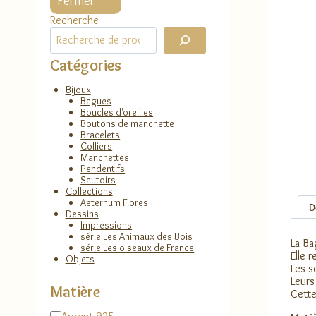
Fermer
Recherche
Catégories
Bijoux
Bagues
Boucles d'oreilles
Boutons de manchette
Bracelets
Colliers
Manchettes
Pendentifs
Sautoirs
Collections
Aeternum Flores
D
Dessins
Impressions
série Les Animaux des Bois
La Ba
série Les oiseaux de France
Elle 
Objets
Les s
Leurs
Matière
Cette
Matière