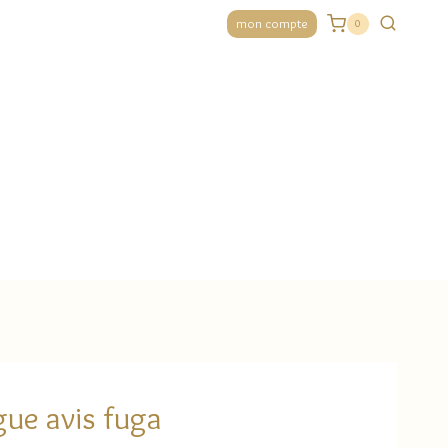
mon compte
0
ue avis fuga