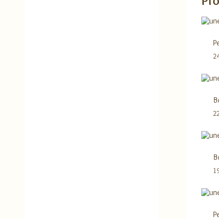
Pro
P
2
B
2
B
1
P