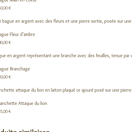
50,00
€
ague Fleur d’ambre
80,00
€
ague Branchage
30,00
€
anchette Attaque du lion
35,00
€