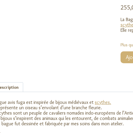
255
La Bag
scythe
Elle r
Plus q
quanti
Ajo
de
Bague
avis
fuga
escription
gue avis fuga est inspirée de bijoux médiévaux et
scythes.
représente un oiseau s’envolant d’une branche fleurie.
cythes sont un peuple de cavaliers nomades indo-européens de l’Anti
 bijoux s’inspirent des animaux qui les entourent, de combats animali
 bague fut dessinée et fabriquée par mes soins dans mon atelier.