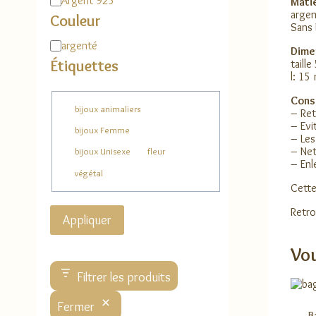
Argent 925
Matiè
argen
Couleur
Sans 
Couleur
argenté
Dime
Étiquettes
taill
l: 1
Conse
Étiquette
bijoux animaliers
– Ret
– Evi
bijoux Femme
– Les
– Net
bijoux Unisexe
fleur
– Enl
végétal
Cette
Retro
Appliquer
Vou
Filtrer les produits
Fermer
B