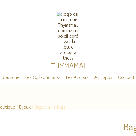
THYMAMAI
Boutique
Les Collections
Les Ateliers
A propos
Contact
outique
/
Bijoux
/
Bague avis fuga
Bag