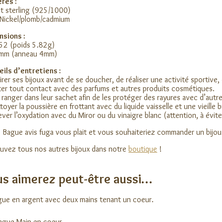
res :
t sterling (925/1000)
Nickel/plomb/cadmium
nsions :
e 52 (poids 5.82g)
5 mm (anneau 4mm)
ils d’entretiens :
irer ses bijoux avant de se doucher, de réaliser une activité sportive,
ter tout contact avec des parfums et autres produits cosmétiques.
 ranger dans leur sachet afin de les protéger des rayures avec d’autre
toyer la poussière en frottant avec du liquide vaisselle et une vieille 
ever l’oxydation avec du Miror ou du vinaigre blanc (attention, à éviter
 Bague avis fuga vous plait et vous souhaiteriez commander un bijo
uvez tous nos autres bijoux dans notre
boutique
!
s aimerez peut-être aussi…
ague Main en coeur