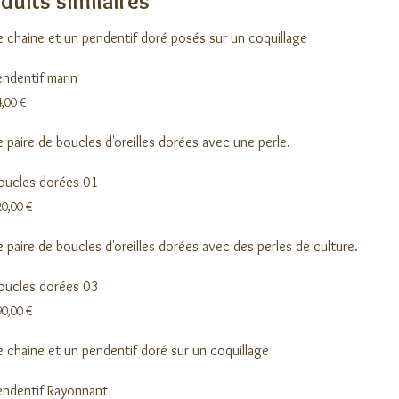
duits similaires
endentif marin
4,00
€
oucles dorées 01
20,00
€
oucles dorées 03
90,00
€
endentif Rayonnant