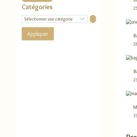
Catégories
2
Sélectionner
une
catégorie
Appliquer
B
2
B
2
M
3