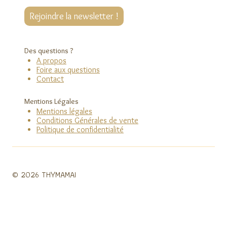
Rejoindre la newsletter !
Des questions ?
A propos
Foire aux questions
Contact
Mentions Légales
Mentions légales
Conditions Générales de vente
Politique de confidentialité
© 2026 THYMAMAI
Boutique
Ouvrir/fermer
Les Collections