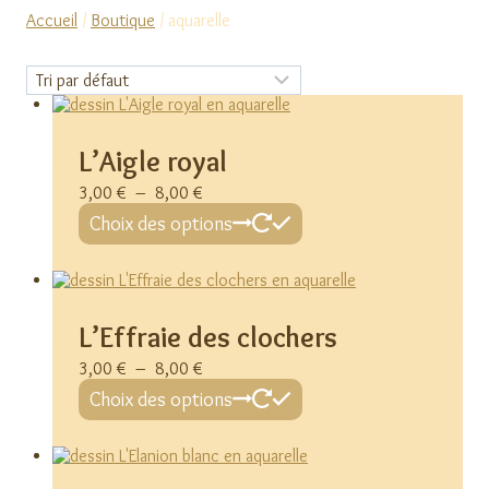
Accueil
/
Boutique
/
aquarelle
L’Aigle royal
Plage
3,00
€
–
8,00
€
de
Ce
Choix des options
prix :
produit
3,00 €
a
à
plusieurs
8,00 €
variations.
Les
options
L’Effraie des clochers
peuvent
Plage
3,00
€
–
8,00
€
être
de
Ce
choisies
Choix des options
prix :
produit
sur
3,00 €
a
la
à
plusieurs
page
8,00 €
variations.
du
Les
produit